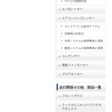
デスビの故障症状
エバポレーター
エアコンコンプレッサー
カーエアコンは必須アイテム
交換時の注意点
冷房システムの故障事例と原因
暖房システムの故障事例と原因
コンデンサー
電動ファンモーター
ブロアモーター
走行関係その他 部品一覧
フロントガラス
ラック＆ピニオン/パワステギ
アボックス