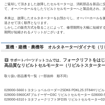
ご返却して頂きました故障したセルモーターは、消耗部品を新品に
て、オーバーホールをしたリビルトセルモーターへと製品化され、
本来は、故障したオルタネーターをお預かりし、オーバーホールを
送させて頂く順序となります。
しかしこの販売方式を取ることによって、修理期間を大幅に短縮す
期間が短縮されるメリットがございます。
重機・建機・農機等 オルタネーター/ダイナモ（リ
フォークリフトをはじ
サポートパーツドットコムでは、
高品質なリビルトセルモーター（リビルトスタータ
取り扱い部品番号一覧（一部抜粋 順不同）
028000-5660トヨタショベルローダー2SDK6 PDKL25:3T84H
028000-5960CATブルドーザーD3C リビルトセルモーター 028000-5
028000-6310トヨタフォークリフト3FD35 リビルトセルモーター02800