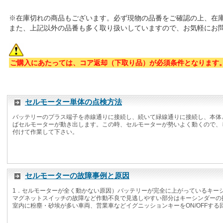
※在庫切れの商品もございます。必ず現物の品番をご確認の上、在
また、上記以外の品番も多く取り扱いしていますので、お気軽にお
ご購入にあたっては、コア返却（下取り品）が必須条件となります
セルモーター単体の点検方法
バッテリーのプラス端子を赤線通りに接続し、続いて緑線通りに接続し、本体
ばセルモーターが動き出します。この時、セルモーターが勢いよく動くので、
付けて作業して下さい。
セルモーターの故障事例と原因
1．セルモーターが全く動かない原因）バッテリーが完全に上がっているキー
マグネットスイッチの故障など作動不良で見逃しやすい部分はキーシンダーの
室内に粉塵・砂埃が多い車両、営業車などイグニッションキーをON/OFFする回