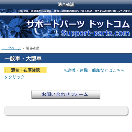
適合確認
トップページ
＞
適合確認
一般車・大型車
↓↓↓適合・在庫確認↓↓↓
※農機・建機・船舶などはこちら
をクリック